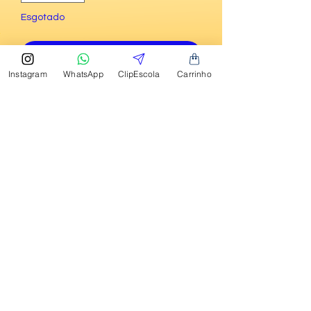
Esgotado
Notifique-me quando estiver disponível
Instagram
WhatsApp
ClipEscola
Carrinho
Livro paradidático solicitado na lista de
material da turma do 4º ano 2025
Centro Educacional Escola Curumim
CNPJ:
01.932.866
/0001-01
Rua Pau Brasil 420, Jd. Pinheirinho, Embu das
Artes, SP. CEP:
06835-230
WhatsApp:
(11) 94906-9728
E-mail:
contato@escolacurumimembu.com.br
POLÍTICA DE TROCA E DEVOLUÇÃO DE
PRODUTOS DA NOSSA LOJA VIRTUAL
©
1997 - 2026
Centro Educacional Escola Curumim
"Lembre sempre daquilo que