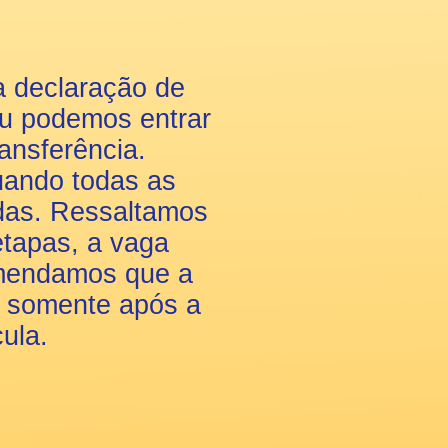
a declaração de
ou podemos entrar
ransferência.
uando todas as
das. Ressaltamos
tapas, a vaga
omendamos que a
ta somente após a
ula.