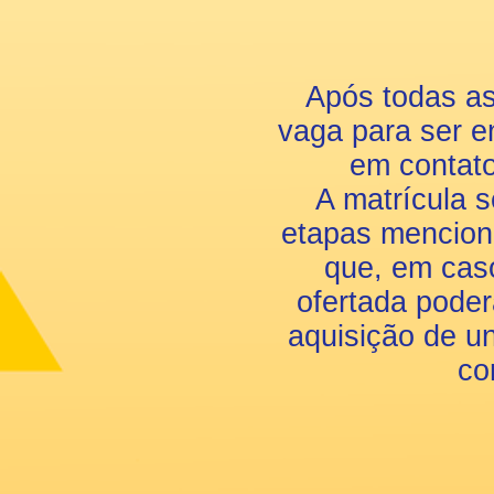
Após todas as
vaga para ser e
em contato 
A matrícula 
etapas mencion
que, em cas
ofertada pode
aquisição de un
co