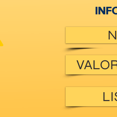
INF
N
VALOR
LI