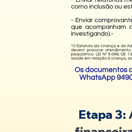
como inclusão ou est
- Enviar comprovan
que acompanham o a
investigando).-
*O Estatuto da Criança e do A
devem procurar atendimento 
psiquiátrico. LEI Nº 8.069, D
saúde em relação à criança, som
Os documentos ac
WhatsApp 94906
Etapa 3:
financeir