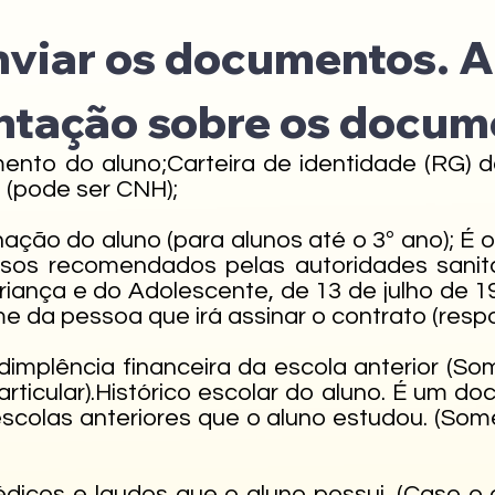
nviar os documentos. 
ntação sobre os docum
mento do aluno;Carteira de identidade (RG)
 (pode ser CNH);
nação do aluno (para alunos até o 3º ano); É 
sos recomendados pelas autoridades sanitár
Criança e do Adolescente, de 13 de julho de
da pessoa que irá assinar o contrato (respon
implência financeira da escola anterior (S
rticular).Histórico escolar do aluno. É um 
scolas anteriores que o aluno estudou. (Som
médicos e laudos que o aluno possui. (Caso o 