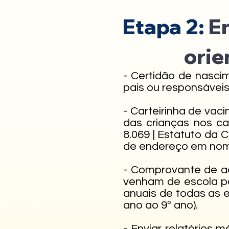
Etapa 2:
E
orie
- Certidão de nasci
pais ou responsáveis
- Carteirinha de vaci
das crianças nos ca
8.069 | Estatuto da 
de endereço em nome 
- Comprovante de ad
venham de escola pa
anuais de todas as e
ano ao 9º ano).
- Enviar relatórios 