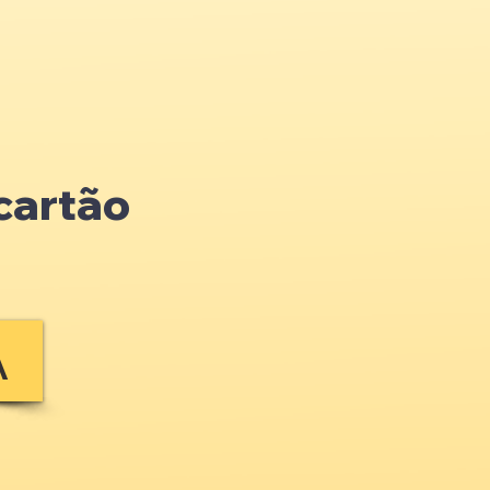
cartão
A