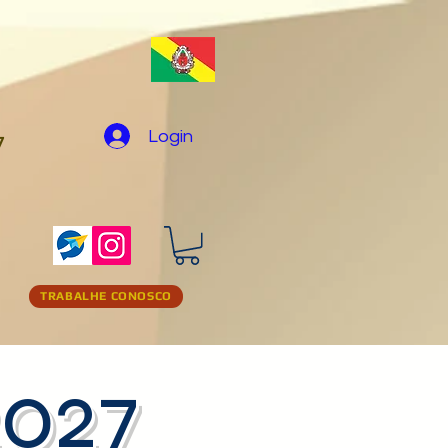
Login
7
TRABALHE CONOSCO
027