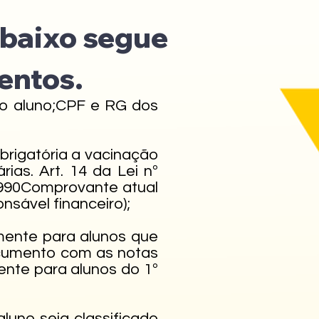
Abaixo segue
entos.
 do aluno;CPF e RG dos
obrigatória a vacinação
ias. Art. 14 da Lei nº
 1990Comprovante atual
sável financeiro);
omente para alunos que
documento com as notas
ente para alunos do 1º
aluno seja classificado