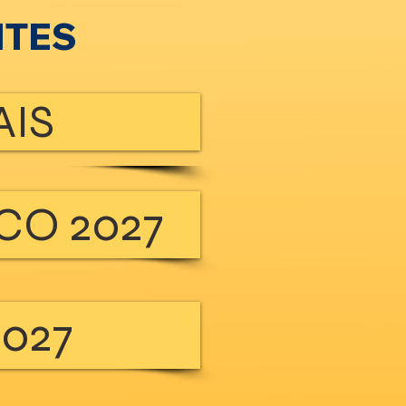
NTES
AIS
CO 2027
2027