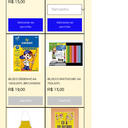
Preço
R$ 15,00
Adicionar ao
Adicionar ao
carrinho
carrinho
BLOCO DESENHO A4
BLOCO CRIATIVO 08C A4
140G 20FL BR CANSON
75G 32FL
Preço
Preço
R$ 19,00
R$ 15,00
Esgotado
Esgotado