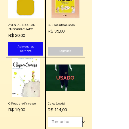
AVENTAL ESCOLAR
Eu & os Outros (usado)
EMBORRACHADO
Preço
R$ 35,00
Preço
R$ 20,00
Adicionar ao
carrinho
Esgotado
O Pequeno Príncipe
Calça (usado)
Preço
Preço
R$ 19,00
R$ 114,00