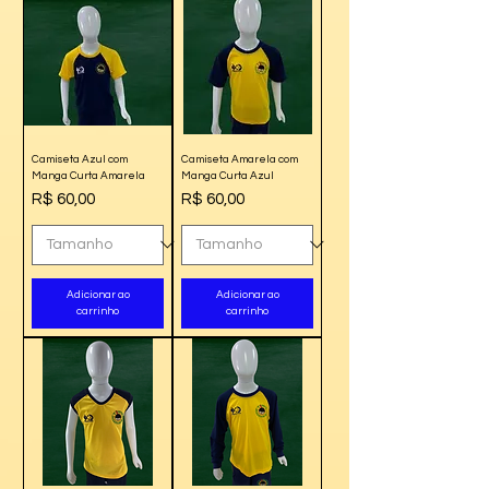
Camiseta Azul com
Camiseta Amarela com
Manga Curta Amarela
Manga Curta Azul
Preço
Preço
R$ 60,00
R$ 60,00
Adicionar ao
Adicionar ao
carrinho
carrinho