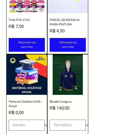
Tinta PVA 37ml
PINCEL DE ESPONJA
PARA PINTURA
Preço
R$ 7,50
Preço
R$ 4,50
Adicionar ao
Adicionar ao
carrinho
carrinho
Material Didático 2026 -
Blusão Canguru
Anual
Preço
R$ 140,00
Preço
R$ 0,00