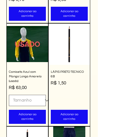
Adicionar ao
Adicionar ao
carrinho
carrinho
Camiseta Azul com
LÁPIS PRETO TECNICO
Manga Longa Amarela
6B
(usado)
Preço
R$ 1,50
Preço
R$ 63,00
Adicionar ao
Adicionar ao
carrinho
carrinho