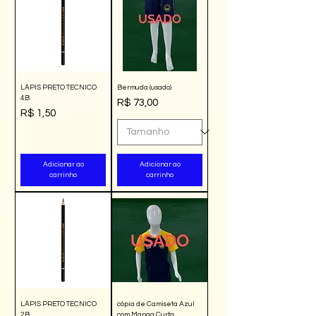
LÁPIS PRETO TECNICO
Bermuda (usado)
4B
Preço
R$ 73,00
Preço
R$ 1,50
Adicionar ao
Adicionar ao
carrinho
carrinho
LÁPIS PRETO TECNICO
cópia de Camiseta Azul
2B
com Manga Curta