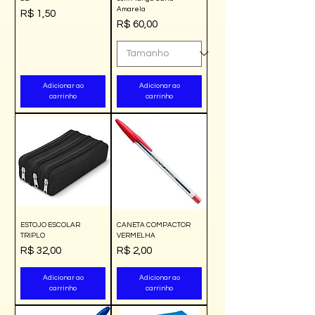
Amarela
Preço
R$ 1,50
Preço
R$ 60,00
Adicionar ao
Adicionar ao
carrinho
carrinho
ESTOJO ESCOLAR
CANETA COMPACTOR
TRIPLO
VERMELHA
Preço
Preço
R$ 32,00
R$ 2,00
Adicionar ao
Adicionar ao
carrinho
carrinho