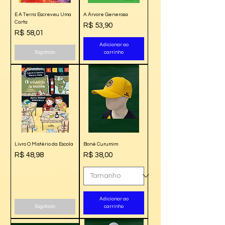
E A Terra Escreveu Uma
A Árvore Generosa
Carta
Preço
R$ 53,90
Preço
R$ 58,01
Adicionar ao
Esgotado
carrinho
Livro O Mistério da Escola
Boné Curumim
Preço
Preço
R$ 48,98
R$ 38,00
Adicionar ao
Esgotado
carrinho