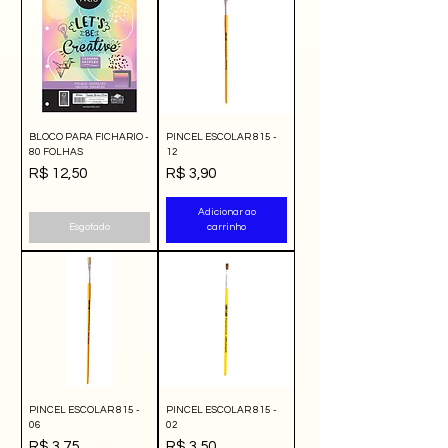
BLOCO PARA FICHARIO -
PINCEL ESCOLAR 815 -
80 FOLHAS
12
Preço
Preço
R$ 12,50
R$ 3,90
Adicionar ao
Esgotado
carrinho
PINCEL ESCOLAR 815 -
PINCEL ESCOLAR 815 -
06
02
Preço
Preço
R$ 3,75
R$ 3,50