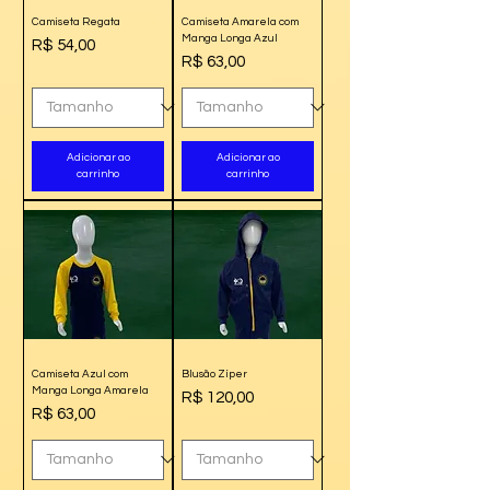
Camiseta Regata
Camiseta Amarela com
Manga Longa Azul
Preço
R$ 54,00
Preço
R$ 63,00
Adicionar ao
Adicionar ao
carrinho
carrinho
Camiseta Azul com
Blusão Zíper
Manga Longa Amarela
Preço
R$ 120,00
Preço
R$ 63,00