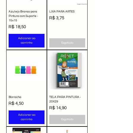
Azulejo Branco para
LIXA PARA ARTES
Pintura com Suporte -
Preço
R$ 3,75
15x15
Preço
R$ 18,50
Adicionar ao
carrinho
Esgotado
Borracha
TELA PARA PINTURA -
20X29
Preço
R$ 4,50
Preço
R$ 14,90
Adicionar ao
carrinho
Esgotado